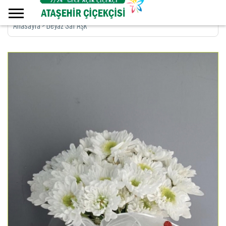
Anasayfa
>
Beyaz Saf Aşk