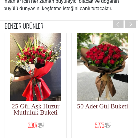
insanlar için her zaman büyüleyici olacak ve doğanın
büyülü dünyasını keşfetme isteğini canlı tutacaktır.
BENZER ÜRÜNLER
k Huzur
50 Adet Gül Buketi
4 Dal Ork
Buketi
5.775
4.725
0 TL
,00 TL
,00 TL
DV
+KDV
+KDV